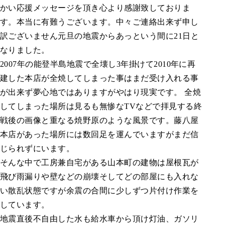
かい応援メッセージを頂き心より感謝致しておりま
す。本当に有難うございます。中々ご連絡出来ず申し
訳ございません元旦の地震からあっという間に21日と
なりました。
2007年の能登半島地震で全壊し3年掛けて2010年に再
建した本店が全焼してしまった事はまだ受け入れる事
が出来ず夢心地ではありますがやはり現実です。 全焼
してしまった場所は見るも無惨なTVなどで拝見する終
戦後の画像と重なる焼野原のような風景です。藤八屋
本店があった場所には数回足を運んでいますがまだ信
じられずにいます。
そんな中で工房兼自宅がある山本町の建物は屋根瓦が
飛び雨漏りや壁などの崩壊そしてどの部屋にも入れな
い散乱状態ですが余震の合間に少しずつ片付け作業を
しています。
地震直後不自由した水も給水車から頂け灯油、ガソリ