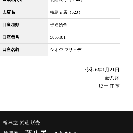
支店名
輪島支店（323）
口座種類
普通預金
口座番号
5033181
口座名義
シオジ マサヒデ
令和6年1月21日
藤八屋
塩士 正英
輪島塗 製造 販売