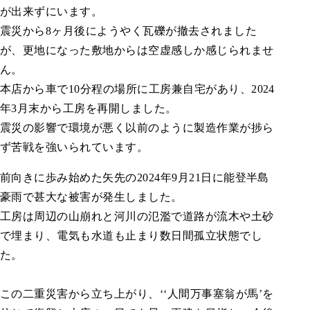
が出来ずにいます。
震災から8ヶ月後にようやく瓦礫が撤去されました
が、更地になった敷地からは空虚感しか感じられませ
ん。
本店から車で10分程の場所に工房兼自宅があり、2024
年3月末から工房を再開しました。
震災の影響で環境が悪く以前のように製造作業が捗ら
ず苦戦を強いられています。
前向きに歩み始めた矢先の2024年9月21日に能登半島
豪雨で甚大な被害が発生しました。
工房は周辺の山崩れと河川の氾濫で道路が流木や土砂
で埋まり、電気も水道も止まり数日間孤立状態でし
た。
この二重災害から立ち上がり、‘‘人間万事塞翁が馬’を